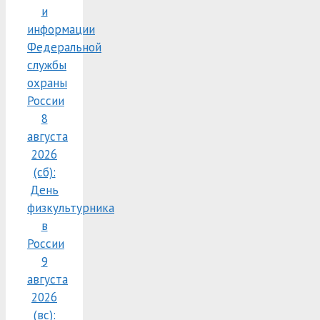
и
информации
Федеральной
службы
охраны
России
8
августа
2026
(сб):
День
физкультурника
в
России
9
августа
2026
(вс):