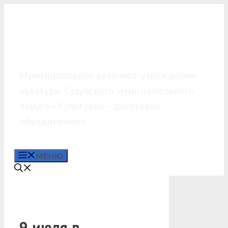
Перейти
к
содержимому
МКУК «КДО»
Муниципальное казённое учреждение
культуры Сузунского муниципального
округа «Культурно – досуговое
объединение»
МЕНЮ
9 июля в