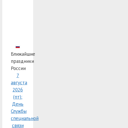
Ближайшие
праздники
России
7
августа
2026
(пт):
День
Службы
специальной
связи