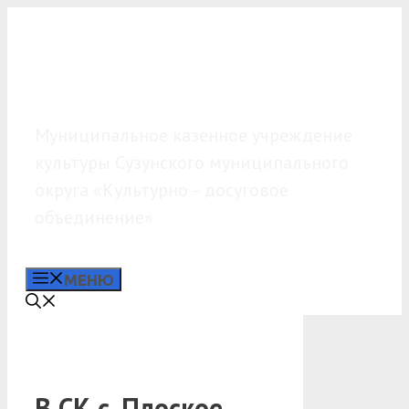
Перейти
к
содержимому
МКУК «КДО»
Муниципальное казённое учреждение
культуры Сузунского муниципального
округа «Культурно – досуговое
объединение»
МЕНЮ
В СК с. Плоское