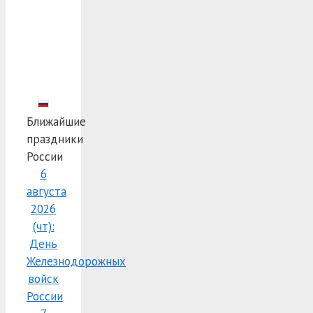
Ближайшие
праздники
России
6
августа
2026
(чт):
День
Железнодорожных
войск
России