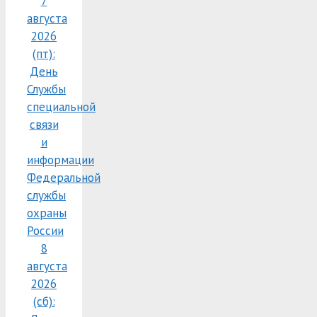
7
августа
2026
(пт):
День
Службы
специальной
связи
и
информации
Федеральной
службы
охраны
России
8
августа
2026
(сб):