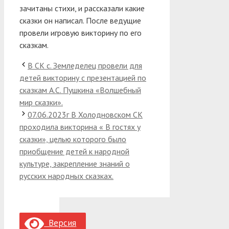
зачитаны стихи, и рассказали какие
сказки он написал. После ведущие
провели игровую викторину по его
сказкам.
В СК с. Земледелец провели для
детей викторину с презентацией по
сказкам А.С. Пушкина «Волшебный
мир сказки».
07.06.2023г В Холодновском СК
проходила викторина « В гостях у
сказки», целью которого было
приобщение детей к народной
культуре, закрепление знаний о
русских народных сказках.
Версия