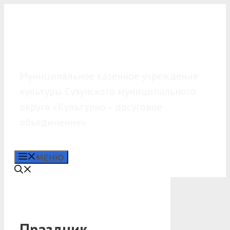
Перейти
к
содержимому
МКУК «КДО»
Муниципальное казённое учреждение
культуры Сузунского муниципального
округа «Культурно – досуговое
объединение»
МЕНЮ
Праздник,