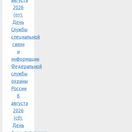
2026
(пт):
День
Службы
специальной
связи
и
информации
Федеральной
службы
охраны
России
8
августа
2026
(сб):
День