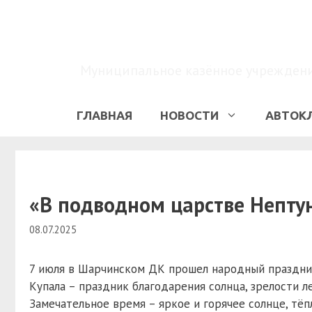
Перейти
к
содержимому
Муниципальное казённое учреждение
ГЛАВНАЯ
НОВОСТИ
АВТОК
«В подводном царстве Нептун
08.07.2025
7 июля в Шарчинском ДК прошел народный праздник
Купала – праздник благодарения солнца, зрелости ле
Замечательное время – яркое и горячее солнце, тё