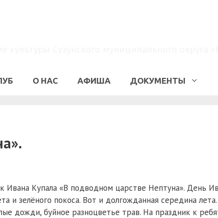
МКУК «КДО»
 культуры Сузунского муниципального округа «
ЛУБ
О НАС
АФИША
ДОКУМЕНТЫ
а».
 Ивана Купала «В подводном царстве Нептуна». День И
та и зелёного покоса. Вот и долгожданная середина лета.
плые дожди, буйное разноцветье трав. На праздник к реб