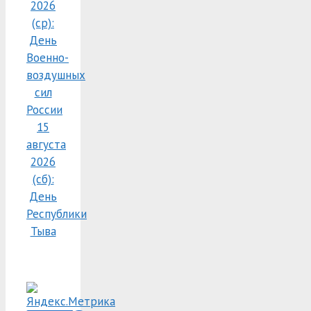
2026
(ср):
День
Военно-
воздушных
сил
России
15
августа
2026
(сб):
День
Республики
Тыва