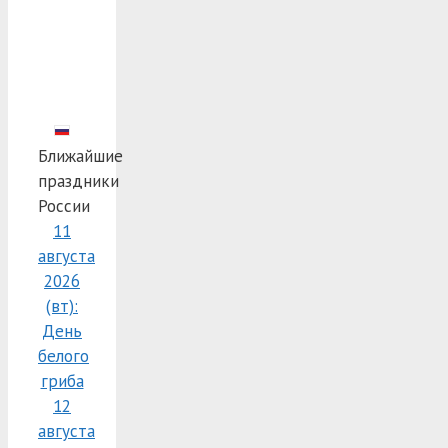
Ближайшие
праздники
России
11
августа
2026
(вт):
День
белого
гриба
12
августа