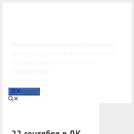
Перейти
к
содержимому
МКУК «КДО»
Муниципальное казённое учреждение
культуры Сузунского муниципального
округа «Культурно – досуговое
объединение»
МЕНЮ
22 сентября в ДК