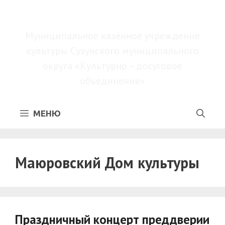
Перейти
МКУК «КДО»
к
содержимому
Муниципальное казённое учреждение
культуры Сузунского муниципального
округа «Культурно – досуговое
объединение»
МЕНЮ
Маюровский Дом культуры
Праздничный концерт преддверии