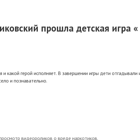
никовский прошла детская игра «
 и какой герой исполняет. В завершении игры дети отгадывали 
село и познавательно.
просмотр видеороликов о вреде наркотиков.