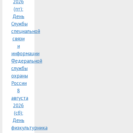
2026
(пт):
День
Службы
специальной
связи
и
информации
Федеральной
службы
охраны
России
8
августа
2026
(сб):
День
физкультурника