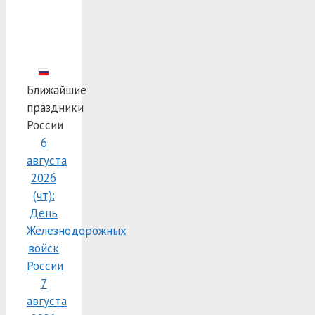
Ближайшие
праздники
России
6
августа
2026
(чт):
День
Железнодорожных
войск
России
7
августа