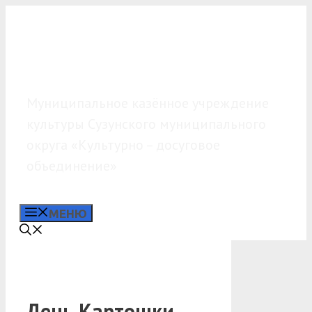
Перейти
к
содержимому
МКУК «КДО»
Муниципальное казённое учреждение
культуры Сузунского муниципального
округа «Культурно – досуговое
объединение»
МЕНЮ
День Картошки.