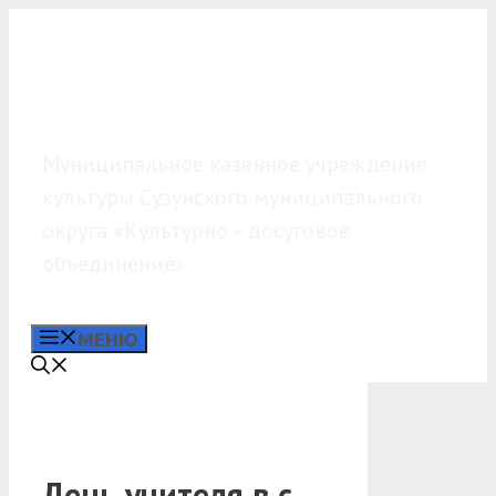
Перейти
к
содержимому
МКУК «КДО»
Муниципальное казённое учреждение
культуры Сузунского муниципального
округа «Культурно – досуговое
объединение»
МЕНЮ
День учителя в с.