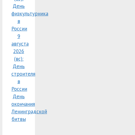
День
физкультурника
в
России
9
августа
2026
(вс):
День
строителя
в
России
День
окончания
Ленинградской
битвы