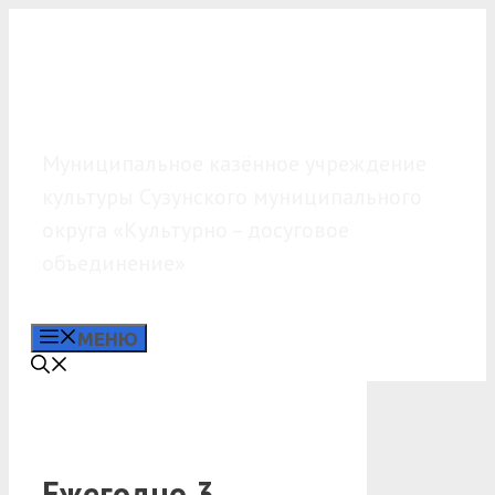
Перейти
к
содержимому
МКУК «КДО»
Муниципальное казённое учреждение
культуры Сузунского муниципального
округа «Культурно – досуговое
объединение»
МЕНЮ
Ежегодно 3