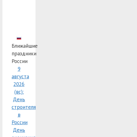
Ближайшие
праздники
России
9
августа
2026
(вс):
День
строителя
в
России
День