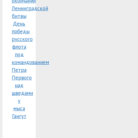
окончания
Ленинградской
битвы
День
победы
русского
флота
под
командованием
Петра
Первого
над
шведами
у
мыса
Гангут