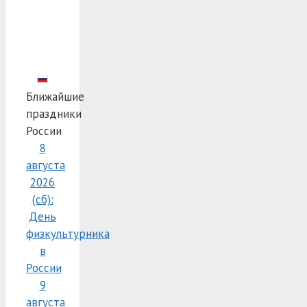
Ближайшие
праздники
России
8
августа
2026
(сб):
День
физкультурника
в
России
9
августа