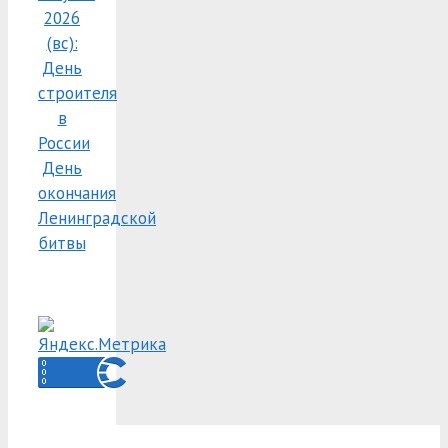
2026
(вс):
День
строителя
в
России
День
окончания
Ленинградской
битвы