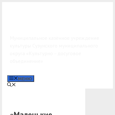
Перейти
к
содержимому
МКУК «КДО»
Муниципальное казённое учреждение
культуры Сузунского муниципального
округа «Культурно – досуговое
объединение»
МЕНЮ
«Маленькие