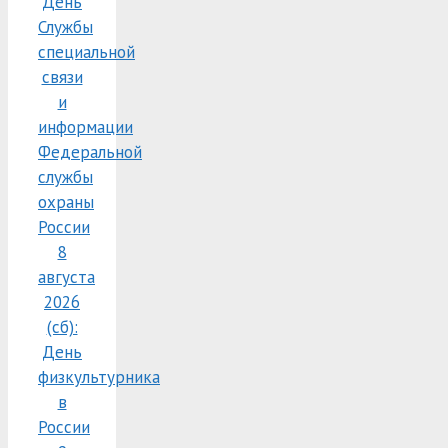
День
Службы
специальной
связи
и
информации
Федеральной
службы
охраны
России
8
августа
2026
(сб):
День
физкультурника
в
России