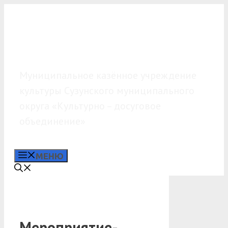
Перейти
к
содержимому
МКУК «КДО»
Муниципальное казённое учреждение
культуры Сузунского муниципального
округа «Культурно – досуговое
объединение»
МЕНЮ
Мероприятие-