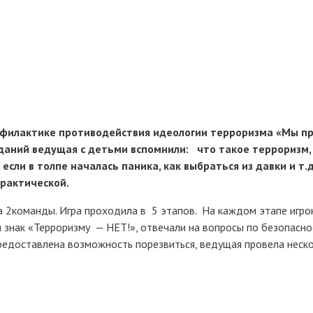
рофилактике противодействия идеологии терроризма «Мы п
даний ведущая с детьми вспомнили: что такое терроризм,
если в толпе началась паника, как выбраться из давки и т.д
практической.
а 2команды. Игра проходила в 5 этапов. На каждом этапе игро
и знак «Терроризму — НЕТ!», отвечали на вопросы по безопасно
редоставлена возможность порезвиться, ведущая провела неск