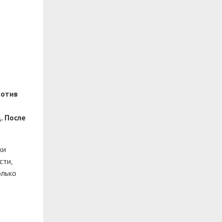
ротив
. После
ки
сти,
олько