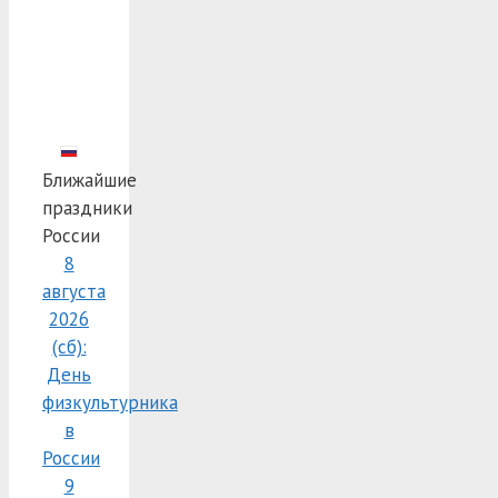
Ближайшие
праздники
России
8
августа
2026
(сб):
День
физкультурника
в
России
9