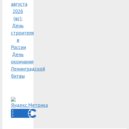
августа
2026
(вс):
День
строителя
в
России
День
окончания
Ленинградской
битвы