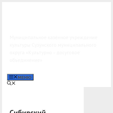
Перейти
к
содержимому
МКУК «КДО»
Муниципальное казённое учреждение
культуры Сузунского муниципального
округа «Культурно – досуговое
объединение»
МЕНЮ
Сибирский