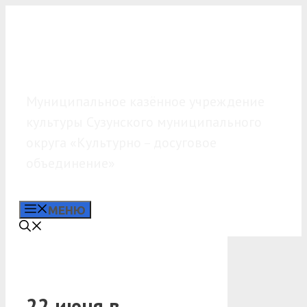
Перейти
к
содержимому
МКУК «КДО»
Муниципальное казённое учреждение
культуры Сузунского муниципального
округа «Культурно – досуговое
объединение»
МЕНЮ
22 июня в