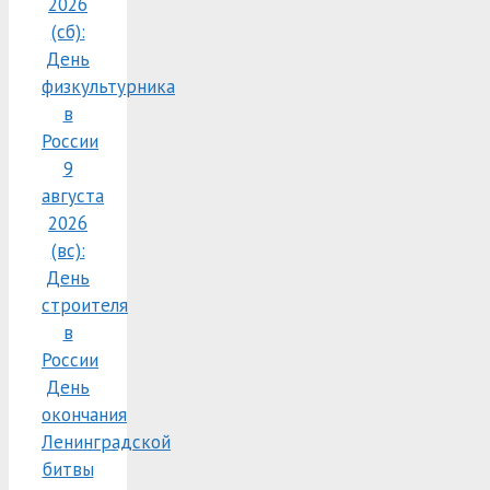
2026
(сб):
День
физкультурника
в
России
9
августа
2026
(вс):
День
строителя
в
России
День
окончания
Ленинградской
битвы