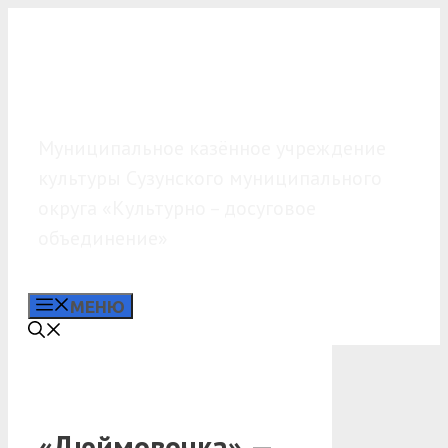
Перейти
к
содержимому
МКУК «КДО»
Муниципальное казённое учреждение
культуры Сузунского муниципального
округа «Культурно – досуговое
объединение»
МЕНЮ
«Дюймовочка» —