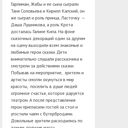
Гарлиман, Жабы и ее сына сыграли
Таня Соловьева и Кирилл Капский, он
же сыграл и роль принца, Ласточку —
Даша Лушникова, а роль Крота
досталась Галине Кипа. На фоне
сказочных декораций один за другим
на сцену выходили всем знакомые и
любимые герои сказки. Дети
внимательно слушали рассказчика и
смотрели за действиями сказки.
Побывав на мероприятие, зрители и
артисты смогли окунуться в мир
красоты, поселить в душе людей
огромное счастье, которое даруется
театром. А после представления
герои пригласили гостей за стол и
угостили чаем с бутербродами.
Довольные зрители расходились по
домам, получив массу