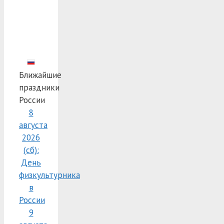
Ближайшие
праздники
России
8
августа
2026
(сб):
День
физкультурника
в
России
9