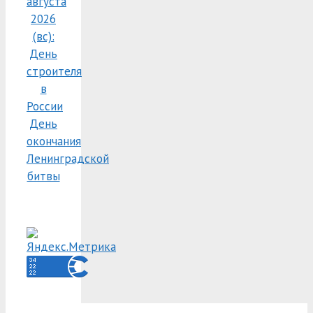
августа
2026
(вс):
День
строителя
в
России
День
окончания
Ленинградской
битвы