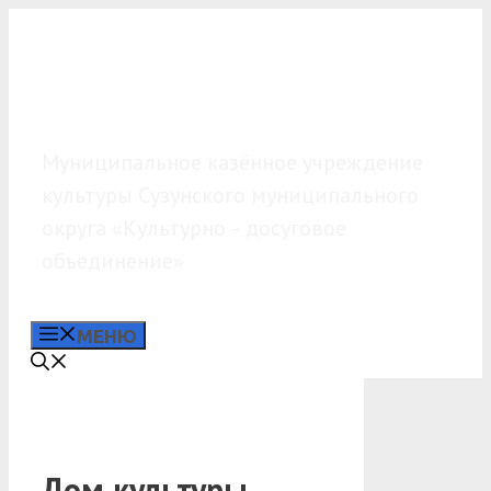
Перейти
к
содержимому
МКУК «КДО»
Муниципальное казённое учреждение
культуры Сузунского муниципального
округа «Культурно – досуговое
объединение»
МЕНЮ
Дом культуры