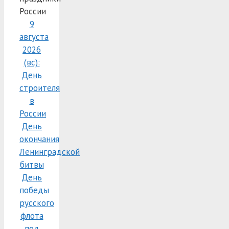
России
9
августа
2026
(вс):
День
строителя
в
России
День
окончания
Ленинградской
битвы
День
победы
русского
флота
под