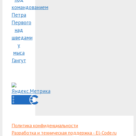
командованием
Петра
Первого
над
шведами
у
мыса
Гангут
Политика конфиденциальности
Разработка и техническая поддержка - El-Code.ru