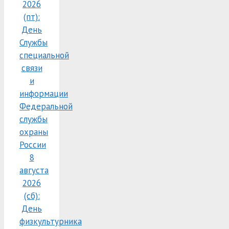
2026
(пт):
День
Службы
специальной
связи
и
информации
Федеральной
службы
охраны
России
8
августа
2026
(сб):
День
физкультурника