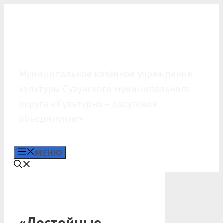
Перейти
к
содержимому
МКУК «КДО»
Муниципальное казённое учреждение
культуры Сузунского муниципального
округа «Культурно – досуговое
объединение»
МЕНЮ
«Достойные