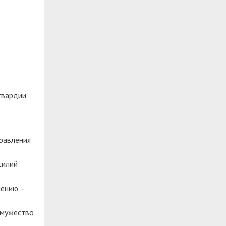
гвардии
равления
силий
лению –
 мужество