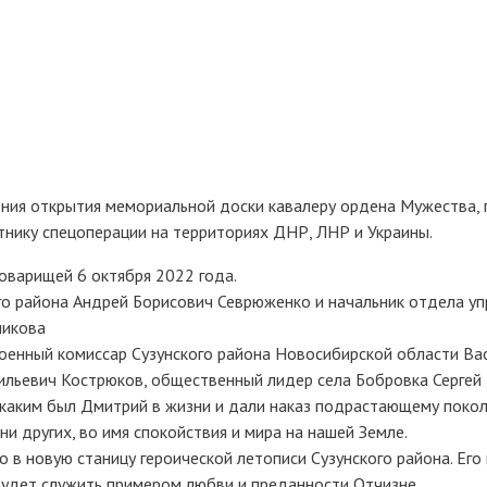
ния открытия мемориальной доски кавалеру ордена Мужества, 
нику спецоперации на территориях ДНР, ЛНР и Украины.
товарищей 6 октября 2022 года.
го района Андрей Борисович Севрюженко и начальник отдела уп
никова
военный комиссар Сузунского района Новосибирской области Ва
льевич Кострюков, общественный лидер села Бобровка Сергей
каким был Дмитрий в жизни и дали наказ подрастающему поко
и других, во имя спокойствия и мира на нашей Земле.
в новую станицу героической летописи Сузунского района. Его
 будет служить примером любви и преданности Отчизне.