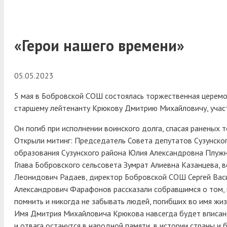
«Герои нашего времени»
05.05.2023
5 мая в Бобровской СОШ состоялась торжественная церемо
старшему лейтенанту Крюкову Дмитрию Михайловичу, участ
Он погиб при исполнении воинского долга, спасая раненых 
Открыли митинг: Председатель Совета депутатов Сузунско
образования Сузунского района Юлия Александровна Плуж
Глава Бобровского сельсовета Зумрат Алиевна Казанцева, 
Леонидович Радаев, директор Бобровской СОШ Сергей Васи
Александрович Фарафонов рассказали собравшимся о том, 
помнить и никогда не забывать людей, погибших во имя жизн
Имя Дмитрия Михайловича Крюкова навсегда будет вписано 
и отвага останутся в народной памяти, в истории страны и