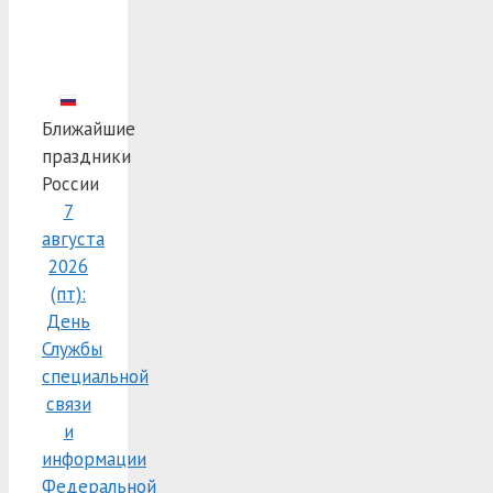
Ближайшие
праздники
России
7
августа
2026
(пт):
День
Службы
специальной
связи
и
информации
Федеральной