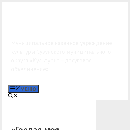
Перейти
к
содержимому
МКУК «КДО»
Муниципальное казённое учреждение
культуры Сузунского муниципального
округа «Культурно – досуговое
объединение»
МЕНЮ
«Гордая моя