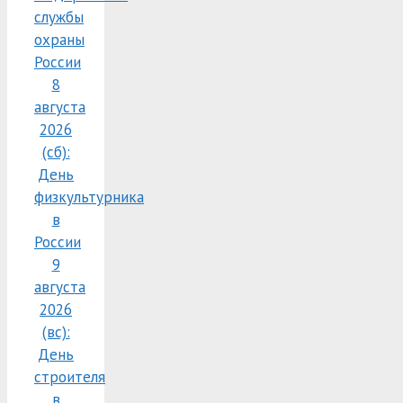
службы
охраны
России
8
августа
2026
(сб):
День
физкультурника
в
России
9
августа
2026
(вс):
День
строителя
в