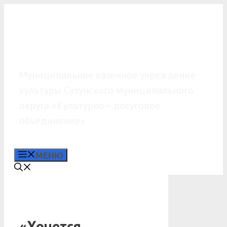
Перейти
к
содержимому
МКУК «КДО»
Муниципальное казённое учреждение
культуры Сузунского муниципального
округа «Культурно – досуговое
объединение»
МЕНЮ
«Хочется