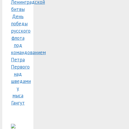
Ленинградской
битвы
День
победы
русского
флота
под
командованием
Петра
Первого
над
шведами
у
мыса
Гангут