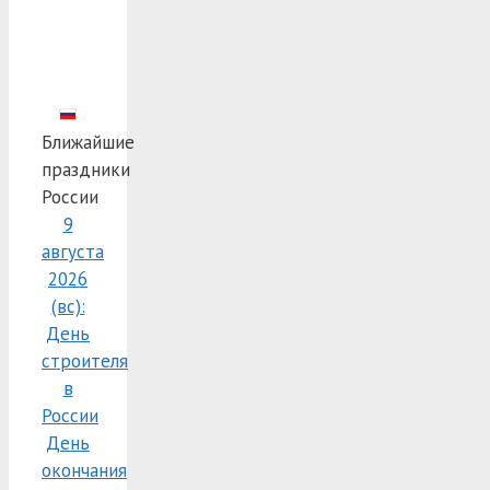
Ближайшие
праздники
России
9
августа
2026
(вс):
День
строителя
в
России
День
окончания