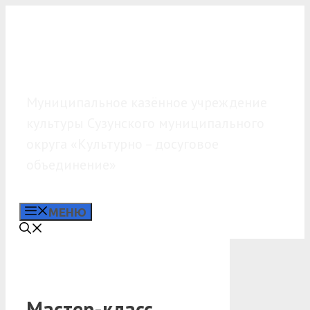
Перейти
к
содержимому
МКУК «КДО»
Муниципальное казённое учреждение
культуры Сузунского муниципального
округа «Культурно – досуговое
объединение»
МЕНЮ
Мастер-класс