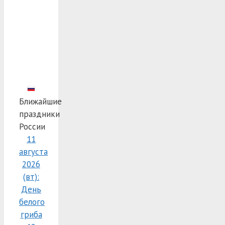
Ближайшие
праздники
России
11
августа
2026
(вт):
День
белого
гриба