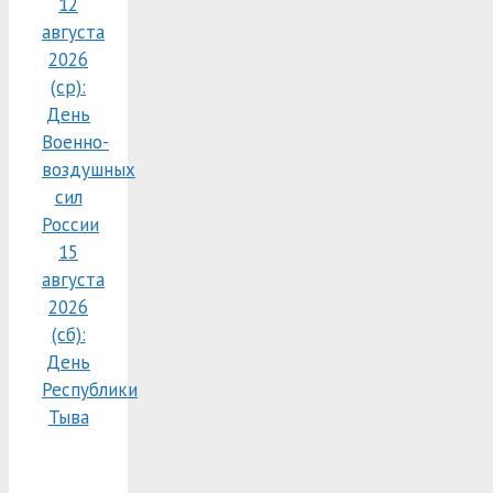
12
августа
2026
(ср):
День
Военно-
воздушных
сил
России
15
августа
2026
(сб):
День
Республики
Тыва