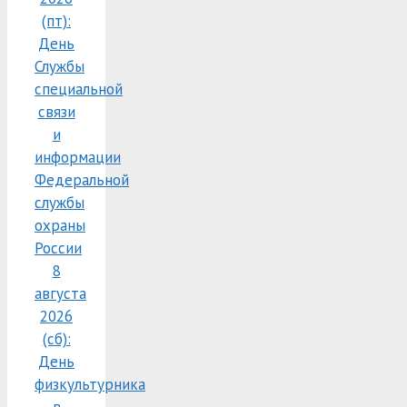
(пт):
День
Службы
специальной
связи
и
информации
Федеральной
службы
охраны
России
8
августа
2026
(сб):
День
физкультурника
в