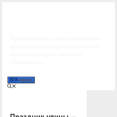
Перейти
к
содержимому
МКУК «КДО»
Муниципальное казённое учреждение
культуры Сузунского муниципального
округа «Культурно – досуговое
объединение»
МЕНЮ
Праздник улицы —