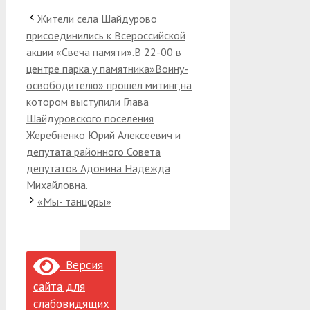
Жители села Шайдурово
присоединились к Всероссийской
акции «Свеча памяти».В 22-00 в
центре парка у памятника»Воину-
освободителю» прошел митинг,на
котором выступили Глава
Шайдуровского поселения
Жеребненко Юрий Алексеевич и
депутата районного Совета
депутатов Адонина Надежда
Михайловна.
«Мы- танцоры»
Версия
сайта для
слабовидящих