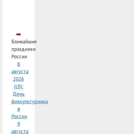
Ближайшие
праздники
России
8
августа
2026
(сб):
День
физкультурника
в
России
9
августа