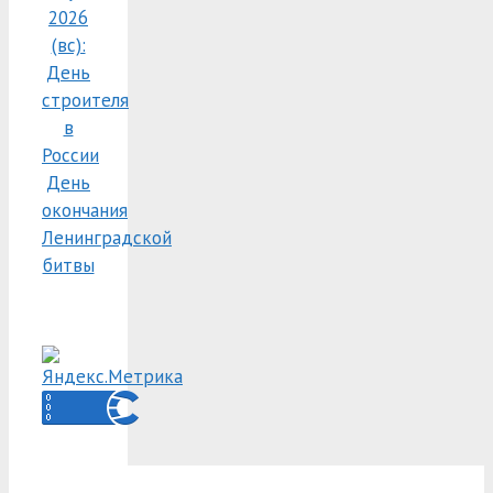
2026
(вс):
День
строителя
в
России
День
окончания
Ленинградской
битвы