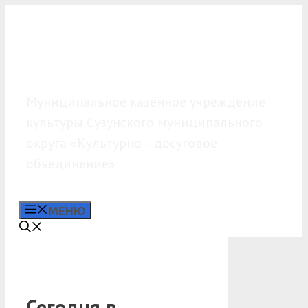
Перейти
к
содержимому
МКУК «КДО»
Муниципальное казённое учреждение
культуры Сузунского муниципального
округа «Культурно – досуговое
объединение»
МЕНЮ
Сегодня в