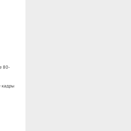
е 80-
е кадры