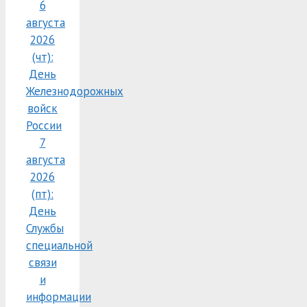
6
августа
2026
(чт):
День
Железнодорожных
войск
России
7
августа
2026
(пт):
День
Службы
специальной
связи
и
информации