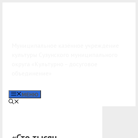
Перейти
к
содержимому
МКУК «КДО»
Муниципальное казённое учреждение
культуры Сузунского муниципального
округа «Культурно – досуговое
объединение»
МЕНЮ
«Сто тысяч