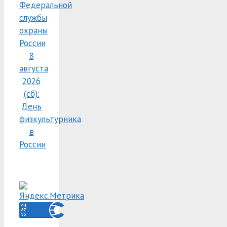
Федеральной
службы
охраны
России
8
августа
2026
(сб):
День
физкультурника
в
России