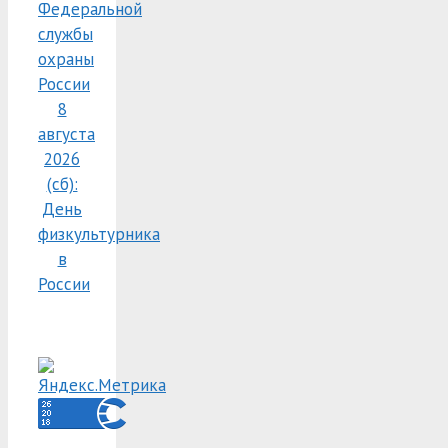
Федеральной
службы
охраны
России
8
августа
2026
(сб):
День
физкультурника
в
России