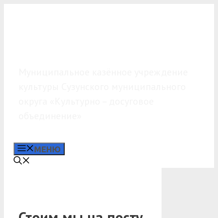
Перейти
к
содержимому
МКУК «КДО»
Муниципальное казённое учреждение
культуры Сузунского муниципального
округа «Культурно – досуговое
объединение»
МЕНЮ
Стоим мы на посту,