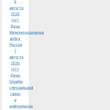
6
августа
2026
(чт):
День
Железнодорожных
войск
России
7
августа
2026
(пт):
День
Службы
специальной
связи
и
информации