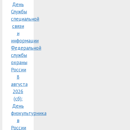
День
Службы
специальной
связи
и
информации
Федеральной
службы
охраны
России
8
августа
2026
(сб):
День
физкультурника
в
России