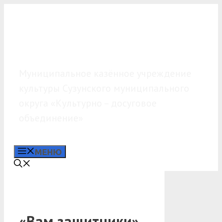
Перейти
к
содержимому
МКУК «КДО»
Муниципальное казённое учреждение
культуры Сузунского муниципального
округа «Культурно – досуговое
объединение»
МЕНЮ
«Вам защитники»