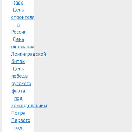
(вс):
День
строителя
в
России
День
окончания
Ленинградской
битвы
День
победы
русского
флота
под
командованием
Петра
Первого
над