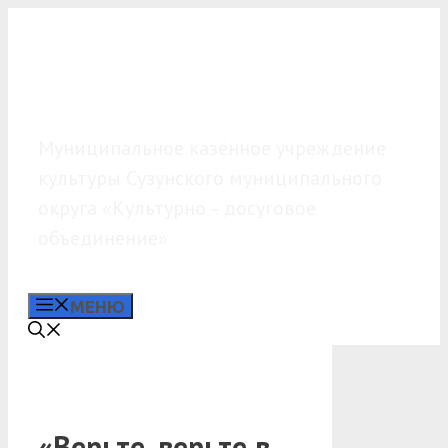
Перейти
к
содержимому
МКУК «КДО»
Муниципальное казённое учреждение
культуры Сузунского муниципального
округа «Культурно – досуговое
объединение»
МЕНЮ
«Верьте, верьте в