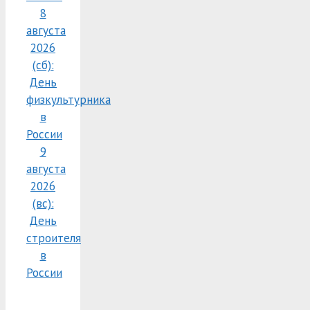
8
августа
2026
(сб):
День
физкультурника
в
России
9
августа
2026
(вс):
День
строителя
в
России