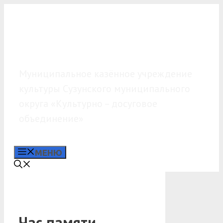
Перейти
к
содержимому
МКУК «КДО»
Муниципальное казённое учреждение
культуры Сузунского муниципального
округа «Культурно – досуговое
объединение»
МЕНЮ
Час памяти