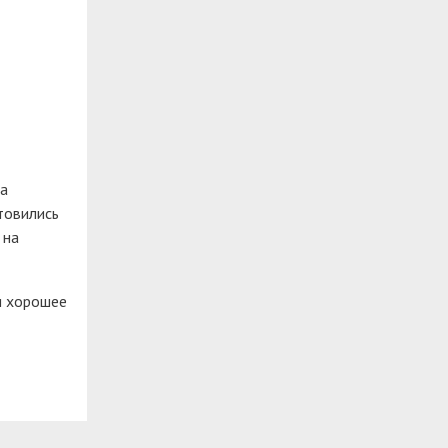
ла
товились
 на
и хорошее