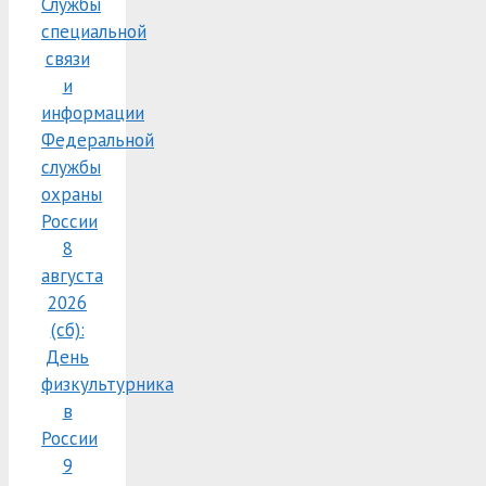
Службы
специальной
связи
и
информации
Федеральной
службы
охраны
России
8
августа
2026
(сб):
День
физкультурника
в
России
9