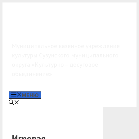
Перейти
к
содержимому
МКУК «КДО»
Муниципальное казённое учреждение
культуры Сузунского муниципального
округа «Культурно – досуговое
объединение»
МЕНЮ
Игровая