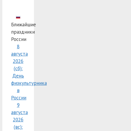
Ближайшие
праздники
России
8
августа
2026
(сб):
День
физкультурника
в
России
9
августа
2026
(вс):