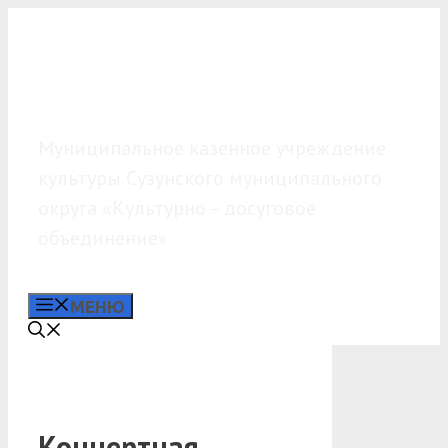
Перейти
к
содержимому
МКУК «КДО»
Муниципальное казённое учреждение
культуры Сузунского муниципального
округа «Культурно – досуговое
объединение»
МЕНЮ
Концертная