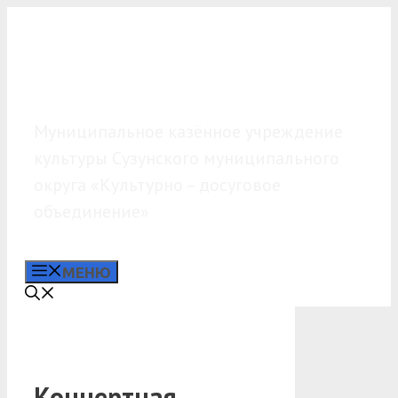
Перейти
к
содержимому
МКУК «КДО»
Муниципальное казённое учреждение
культуры Сузунского муниципального
округа «Культурно – досуговое
объединение»
МЕНЮ
Концертная