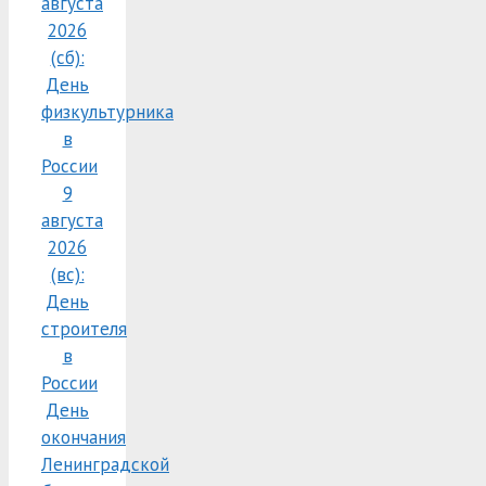
августа
2026
(сб):
День
физкультурника
в
России
9
августа
2026
(вс):
День
строителя
в
России
День
окончания
Ленинградской