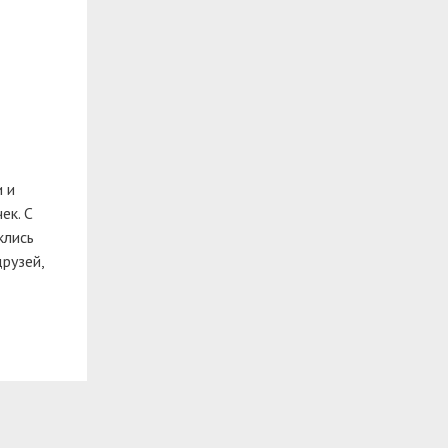
 и
ек.
С
клись
рузей,