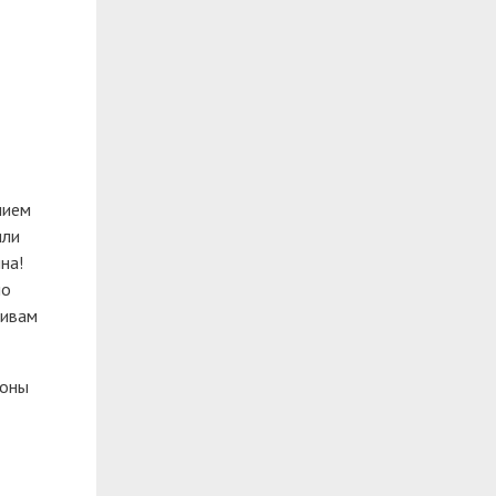
нием
или
на!
ло
тивам
коны