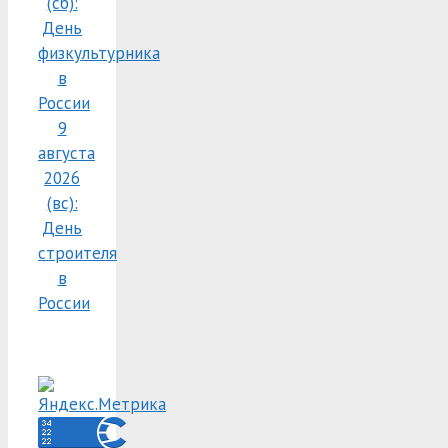
(сб):
День
физкультурника
в
России
9
августа
2026
(вс):
День
строителя
в
России