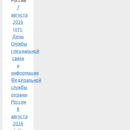
России
7
августа
2026
(пт):
День
Службы
специальной
связи
и
информации
Федеральной
службы
охраны
России
8
августа
2026