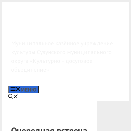
Перейти
к
содержимому
МКУК «КДО»
Муниципальное казённое учреждение
культуры Сузунского муниципального
округа «Культурно – досуговое
объединение»
МЕНЮ
Очередная встреча