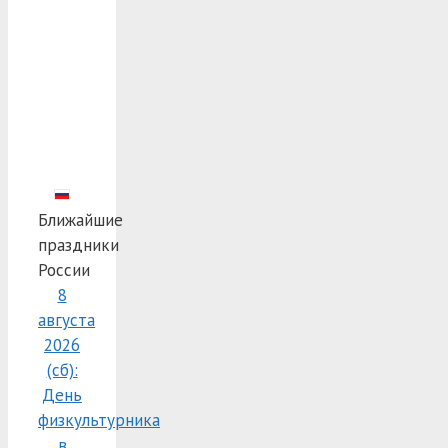
Ближайшие
праздники
России
8
августа
2026
(сб):
День
физкультурника
в