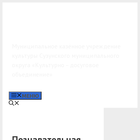
Перейти
к
содержимому
МКУК «КДО»
Муниципальное казённое учреждение
культуры Сузунского муниципального
округа «Культурно – досуговое
объединение»
МЕНЮ
Познавательная