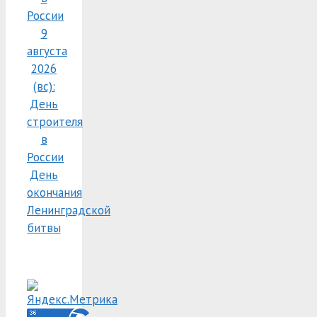
России
9
августа
2026
(вс):
День
строителя
в
России
День
окончания
Ленинградской
битвы