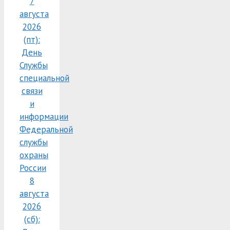
7
августа
2026
(пт):
День
Службы
специальной
связи
и
информации
Федеральной
службы
охраны
России
8
августа
2026
(сб):