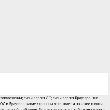
оположении; тип и версия ОС; тип и версия Браузера; тип
 ОС и Браузера; какие страницы открывает и на какие кнопки
следований и обзоров. Если вы не хотите, чтобы ваши данные