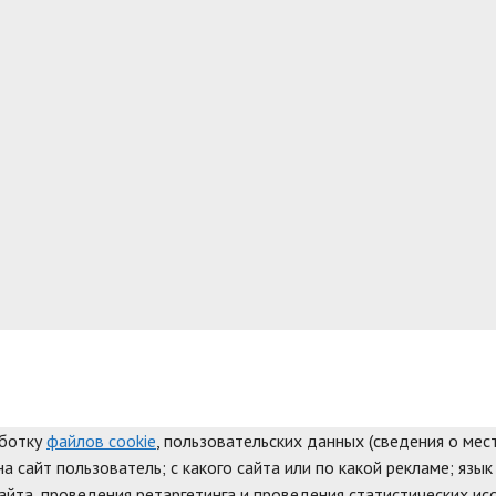
аботку
файлов cookie
, пользовательских данных (сведения о мест
а сайт пользователь; с какого сайта или по какой рекламе; язык
айта, проведения ретаргетинга и проведения статистических ис