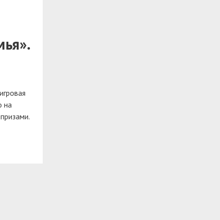
мья».
 игровая
о на
 призами.