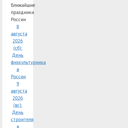
Ближайшие
праздники
России
8
августа
2026
(сб):
День
физкультурника
в
России
9
августа
2026
(вс):
День
строителя
в