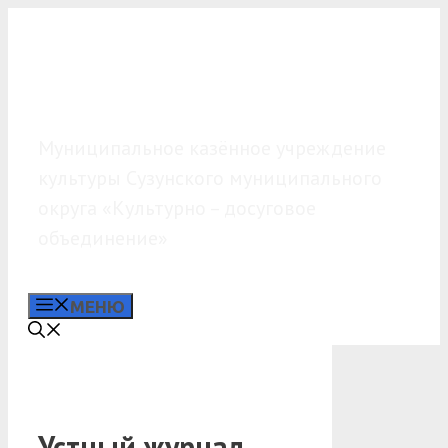
Перейти
к
содержимому
МКУК «КДО»
Муниципальное казённое учреждение
культуры Сузунского муниципального
округа «Культурно – досуговое
объединение»
МЕНЮ
Устный журнал