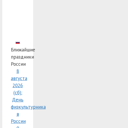
Ближайшие
праздники
России
8
августа
2026
(сб):
День
физкультурника
в
России