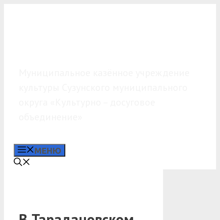
Перейти
к
содержимому
МКУК «КДО»
Муниципальное казённое учреждение
культуры Сузунского муниципального
округа «Культурно – досуговое
объединение»
МЕНЮ
В Тарадановском