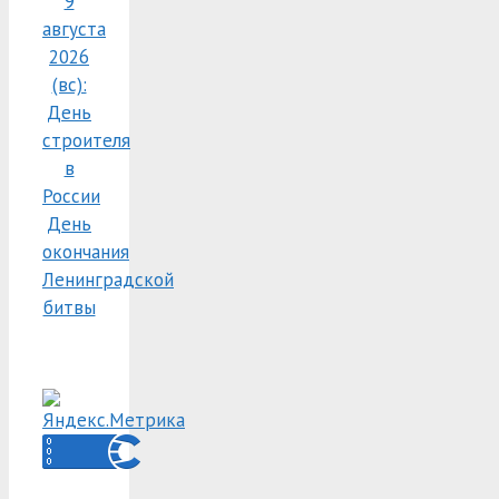
9
августа
2026
(вс):
День
строителя
в
России
День
окончания
Ленинградской
битвы