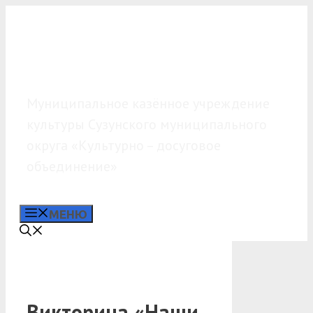
Перейти
к
содержимому
МКУК «КДО»
Муниципальное казённое учреждение
культуры Сузунского муниципального
округа «Культурно – досуговое
объединение»
МЕНЮ
Викторина «Наши