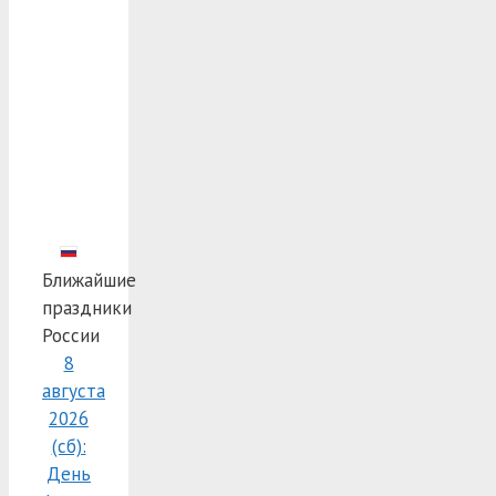
Ближайшие
праздники
России
8
августа
2026
(сб):
День