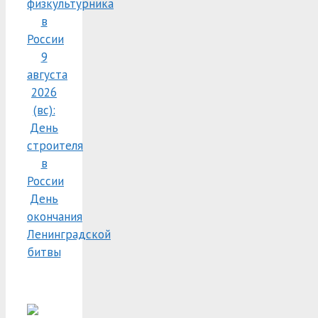
физкультурника
в
России
9
августа
2026
(вс):
День
строителя
в
России
День
окончания
Ленинградской
битвы