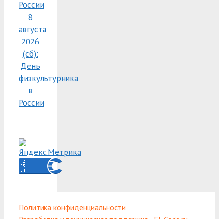
России
8
августа
2026
(сб):
День
физкультурника
в
России
Политика конфиденциальности
Разработка и техническая поддержка - El-Code.ru