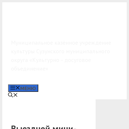
Перейти
к
содержимому
МКУК «КДО»
Муниципальное казённое учреждение
культуры Сузунского муниципального
округа «Культурно – досуговое
объединение»
МЕНЮ
Выездной мини-