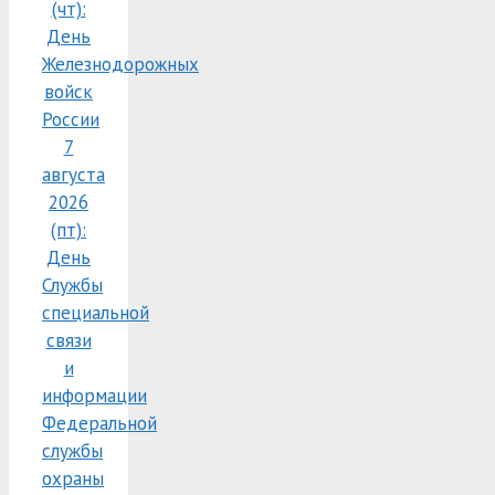
(чт):
День
Железнодорожных
войск
России
7
августа
2026
(пт):
День
Службы
специальной
связи
и
информации
Федеральной
службы
охраны