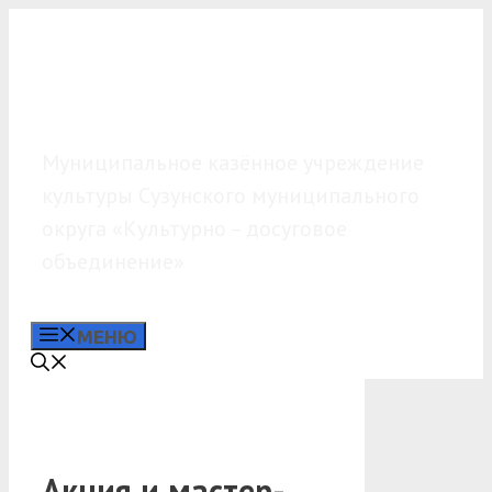
Перейти
к
содержимому
МКУК «КДО»
Муниципальное казённое учреждение
культуры Сузунского муниципального
округа «Культурно – досуговое
объединение»
МЕНЮ
Акция и мастер-