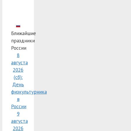
Ближайшие
праздники
России
8
августа
2026
(сб):
День
физкультурника
в
России
9
августа
2026