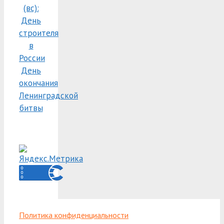
(вс):
День
строителя
в
России
День
окончания
Ленинградской
битвы
Политика конфиденциальности