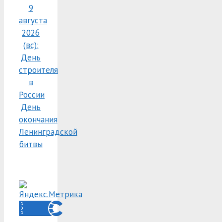
9
августа
2026
(вс):
День
строителя
в
России
День
окончания
Ленинградской
битвы