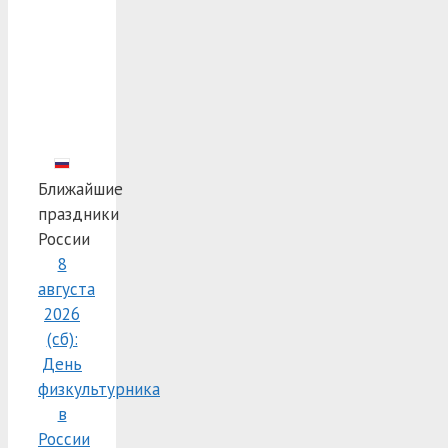
Ближайшие
праздники
России
8
августа
2026
(сб):
День
физкультурника
в
России