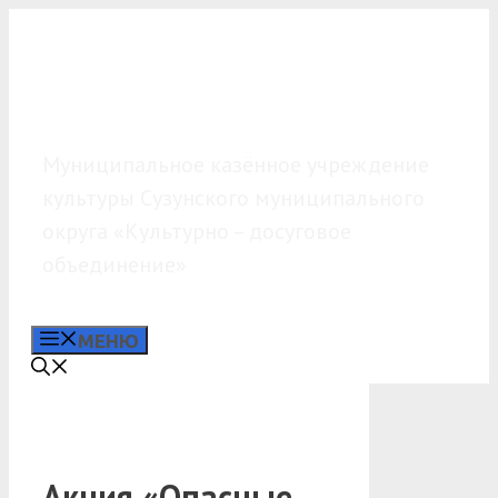
Перейти
к
содержимому
МКУК «КДО»
Муниципальное казённое учреждение
культуры Сузунского муниципального
округа «Культурно – досуговое
объединение»
МЕНЮ
Акция «Опасные