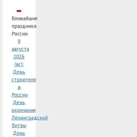
Ближайшие
праздники
России
9
августа
2026
(вс):
День
строителя
в
России
День
окончания
Ленинградской
битвы
День