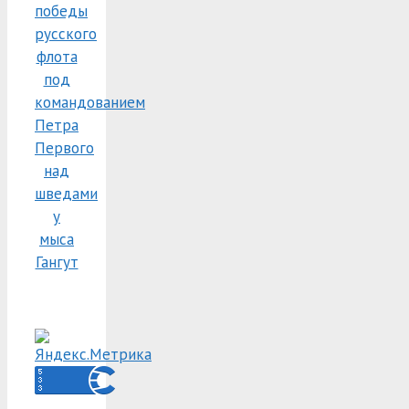
победы
русского
флота
под
командованием
Петра
Первого
над
шведами
у
мыса
Гангут