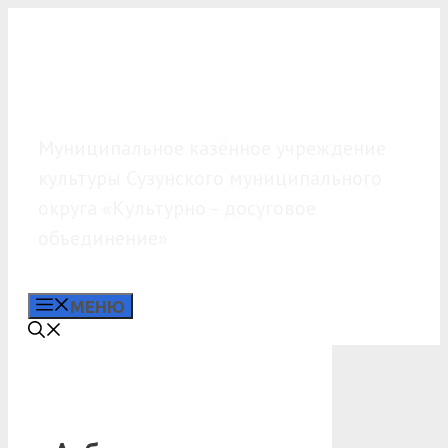
Перейти
к
содержимому
МКУК «КДО»
Муниципальное казённое учреждение
культуры Сузунского муниципального
округа «Культурно – досуговое
объединение»
МЕНЮ