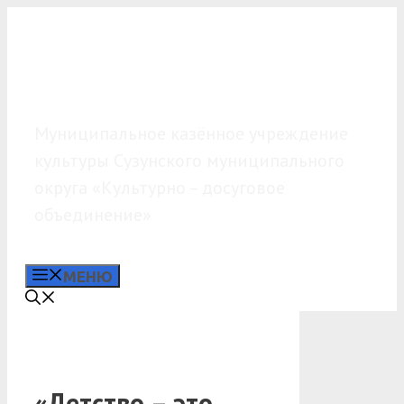
Перейти
к
содержимому
МКУК «КДО»
Муниципальное казённое учреждение
культуры Сузунского муниципального
округа «Культурно – досуговое
объединение»
МЕНЮ
«Детство – это