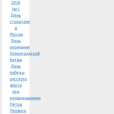
2026
(вс):
День
строителя
в
России
День
окончания
Ленинградской
битвы
День
победы
русского
флота
под
командованием
Петра
Первого