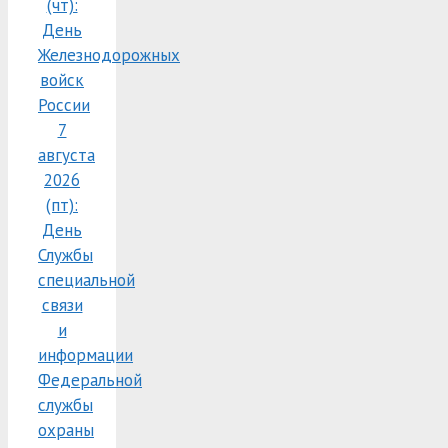
(чт):
День
Железнодорожных
войск
России
7
августа
2026
(пт):
День
Службы
специальной
связи
и
информации
Федеральной
службы
охраны