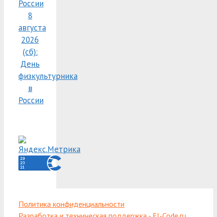
России
8
августа
2026
(сб):
День
физкультурника
в
России
Политика конфиденциальности
Разработка и техническая поддержка - El-Code.ru