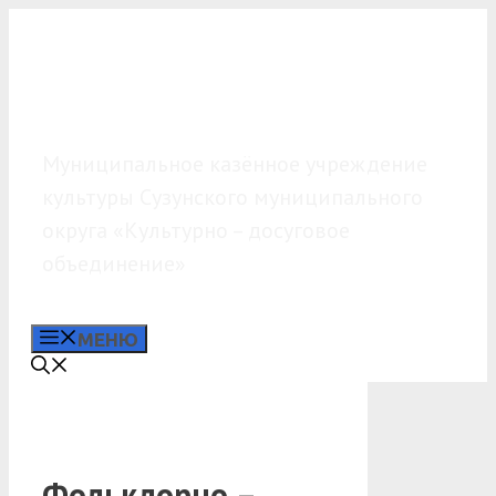
Перейти
к
содержимому
МКУК «КДО»
Муниципальное казённое учреждение
культуры Сузунского муниципального
округа «Культурно – досуговое
объединение»
МЕНЮ
Фольклорно –