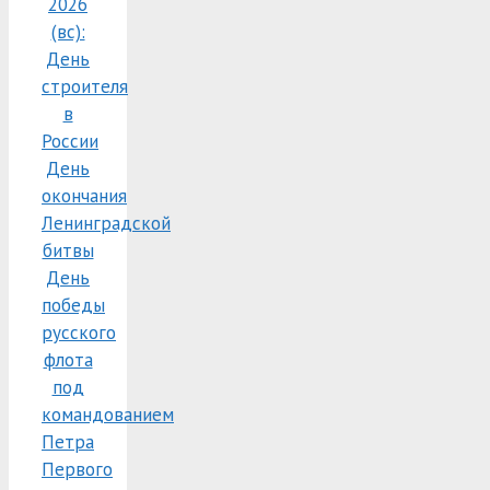
2026
(вс):
День
строителя
в
России
День
окончания
Ленинградской
битвы
День
победы
русского
флота
под
командованием
Петра
Первого