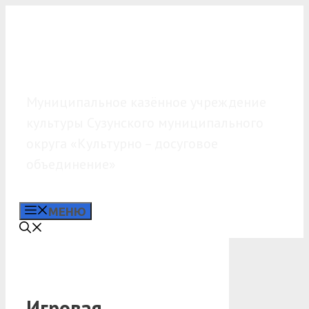
Перейти
к
содержимому
МКУК «КДО»
Муниципальное казённое учреждение
культуры Сузунского муниципального
округа «Культурно – досуговое
объединение»
МЕНЮ
Игровая